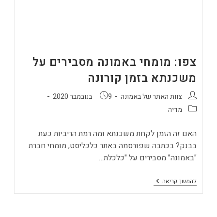
צפו: מומחי באמונה מסבירים על
משכנתא בזמן קורונה
מחבר:
פורסם:
צוות האתר של באמונה
9 בנובמבר 2020
קטגוריה:
מדיה
האם זה הזמן לקחת משכנתא ומה רמת הריביות כעת
בבנק? בכתבה שפורסמה באתר כלכליסט, מומחי חברת
"באמונה" מסבירים על "כלכלת…
צפו:
להמשך קריאה
מומחי
באמונה
מסבירים
על