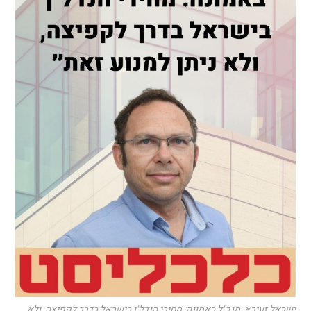
ישראל זעירא, מנכ"ל באמונה: מחירי הנדל"ן בישראל בדרך לקפיצה, ולא