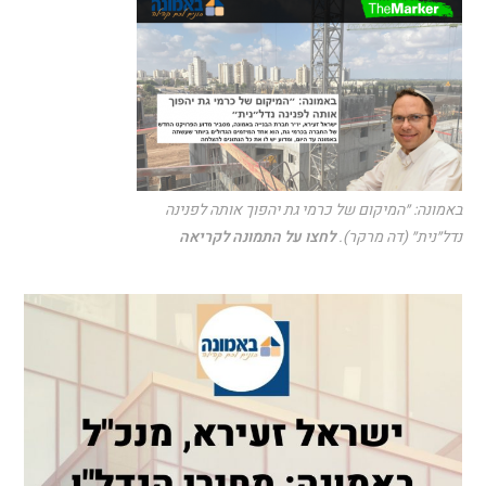
באמונה: ״המיקום של כרמי גת יהפוך אותה לפנינה
נדל״נית״ (דה מרקר).
לחצו על התמונה לקריאה