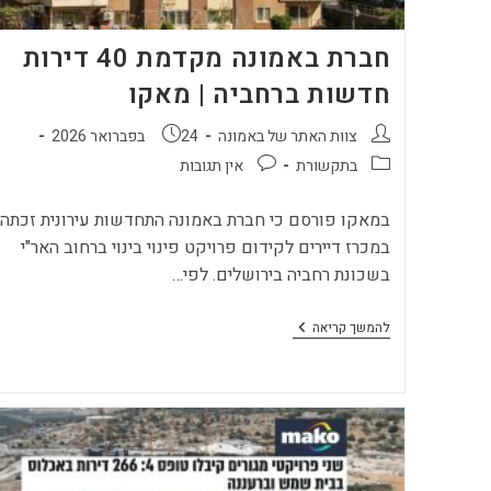
חברת באמונה מקדמת 40 דירות
חדשות ברחביה | מאקו
מחבר:
פורסם:
צוות האתר של באמונה
24 בפברואר 2026
קטגוריה:
תגובות:
בתקשורת
אין תגובות
במאקו פורסם כי חברת באמונה התחדשות עירונית זכתה
במכרז דיירים לקידום פרויקט פינוי בינוי ברחוב האר"י
בשכונת רחביה בירושלים. לפי…
חברת
להמשך קריאה
באמונה
מקדמת
40
דירות
חדשות
ברחביה
|
מאקו