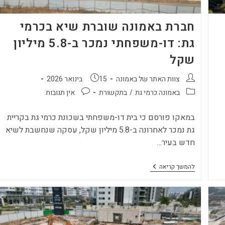
חברת באמונה שוברת שיא בכרמי
גת: דו-משפחתי נמכר ב-5.8 מיליון
שקל
מחבר:
פורסם:
צוות האתר של באמונה
15 בינואר 2026
קטגוריה:
תגובות:
באמונה כרמי גת
/
בתקשורת
אין תגובות
במאקו פורסם כי בית דו-משפחתי בשכונת כרמי גת בקריית
גת נמכר לאחרונה ב-5.8 מיליון שקל, עסקה שנחשבת לשיא
חדש בעיר…
חברת
להמשך קריאה
באמונה
שוברת
שיא
בכרמי
גת:
דו-משפחתי
נמכר