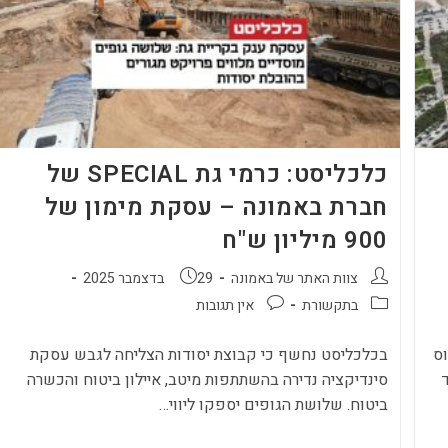
ב-5.8
מיליון
שקל
כלכליסט: כרמי גת SPECIAL של
חברת באמונה – עסקת מימון של
900 מיליון ש"ח
מחבר:
פורסם:
צוות האתר של באמונה
29 בדצמבר 2025
קטגוריה:
תגובות:
בתקשורת
אין תגובות
וס
בכלכליסט נחשף כי קבוצת יסודות הצליחה לגבש עסקת
חד
סינדיקציה נדירה בהשתתפות מיטב, איילון ביטוח והכשרה
ביטוח. שלושת הגופים יספקו ליווי…