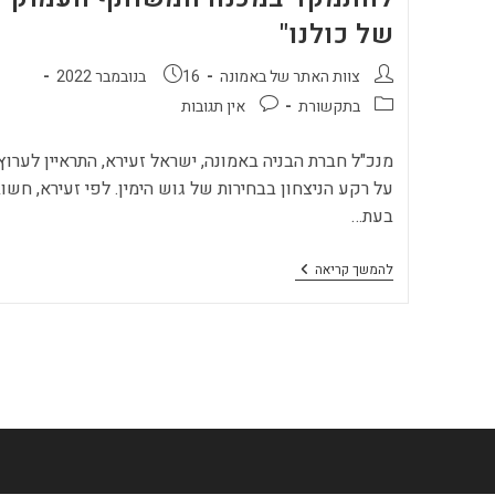
של כולנו"
מחבר:
פורסם:
צוות האתר של באמונה
16 בנובמבר 2022
קטגוריה:
תגובות:
בתקשורת
אין תגובות
על רקע הניצחון בבחירות של גוש הימין. לפי זעירא, חשו
בעת…
מנכ"ל
להמשך קריאה
באמונה
נדל"ן:
"זה
הזמן
להתמקד
במכנה
המשותף
העמוק
של
כולנו"