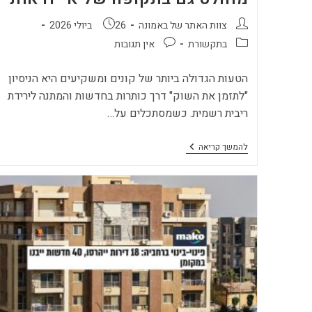
מחבר:
פורסם:
צוות האתר של באמונה
26 ביולי 2026
קטגוריה:
תגובות:
בתקשורת
אין תגובות
הטעות הגדולה ביותר של קונים ומשקיעים היא הניסיון
"לתזמן את השוק" דרך כותרות בחדשות והמתנה לירידת
ריבית רשמית. כשמסתכלים על…
השיטה
להמשך קריאה
של
ישראל
זעירא
להשקעה
בנדל"ן:
איך
לקבל
החלטות
ברוגע
מוחלט
גם
בתקופה
של
אי-ודאות