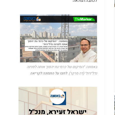
לכתבה המלאה
באמונה: ״המיקום של כרמי גת יהפוך אותה לפנינה
נדל״נית״ (דה מרקר).
לחצו על התמונה לקריאה