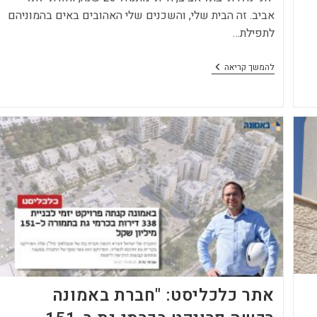
אביב. זה הבית שלי, והשכנים שלי האהובים באים בהמוניהם
לתפילת…
מנכ"ל
להמשך קריאה
באמונה:
"לצערנו
הבריונות
ניצחה"
|
Ynet
אתר כלכליסט: "חברת באמונה