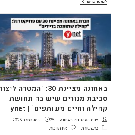
מאקו:
להמשך קריאה
"סוהו
על
הפארק"
של
באמונה
קיבל
טופס
4
ומתקדם
לאכלוס
בבית
שמש
באמונה מציינת 30: "המטרה ליצור
סביבת מגורים שיש בה תחושת
קהילה וחיים משותפים" | ynet
מחבר:
פורסם:
צוות האתר של באמונה
25 בספטמבר 2025
קטגוריה:
תגובות:
בתקשורת
אין תגובות