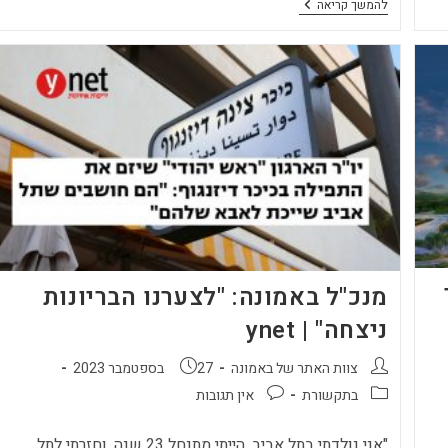
כלכליסט:
להמשך קריאה
כרמי
גת
SPECIAL
של
חברת
באמונה
–
עסקת
מימון
של
900
מיליון
ש"ח
מנכ"ל באמונה: "לצערנו הבריונות
ניצחה" | ynet
מחבר:
פורסם:
צוות האתר של באמונה
27 בספטמבר 2023
קטגוריה:
תגובות:
בתקשורת
אין תגובות
"אני נולדתי בתל אביב, הייתי מתנחל 23 שנה, וחזרתי לתל