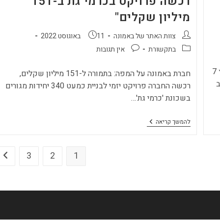
רכשה פרויקט בכרמי גת ב-151
מיליון שקלים"
מחבר:
פורסם:
צוות האתר של באמונה
11 באוגוסט 2022
קטגוריה:
תגובות:
בתקשורת
אין תגובות
מנכ"ל חברת הבניה באמונה, ישראל זעירא, התראיין לערוץ 7
חברת באמונה על המפה: בתמורה ל-151 מיליון שקלים,
ב
רכשה החברה פרויקט יזמי לבניית כמעט 340 יחידות מגורים
בשכונת 'כרמי גת'…
אתר
להמשך קריאה
כלכליסט:
"חברת
באמונה
רכשה
3
2
1
מע
פרויקט
בכרמי
גת
ב-151
מיליון
שקלים"