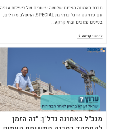
חברת באמונה מציינת שלושה עשורים של פעילות ענפה
עם פרויקט הדגל כרמי גת SPECIAL, המשלב מגדלים,
בניינים נמוכים ובתי קרקע…
באמונה
להמשך קריאה
מציינת
30:
"המטרה
ליצור
סביבת
מגורים
שיש
בה
תחושת
קהילה
וחיים
משותפים"
|
Ynet
מנכ"ל באמונה נדל"ן: "זה הזמן
להתמקד במכנה המשותף העמוק