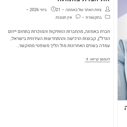
מחבר:
פורסם:
צוות האתר של באמונה
21 ביוני 2026
קטגוריה:
תגובות:
בתקשורת
אין תגובות
חברת באמונה, מהחברות הוותיקות והמוכרות בתחום ייזום
הנדל"ן, קבוצות הרכישה וההתחדשות העירונית בישראל,
עמדה בשנים האחרונות מול הליך משפטי מתוקשר…
כתבו
להמשך קריאה
עלינו:
פסק
הבוררות
שמחזק
את
חברת
באמונה