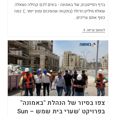
בדף הפייסבוק של באמונה - בונים לכם קהילה נשאלה
שאלת מיליון הדולר (בתקווה שהסכום נמוך יותר...): כמה
כסף אתם צריכים…
באמונה
להמשך קריאה
–
בונים
לכם
קהילה:
כמה
הון
עצמי
צריך
בשביל
לקנות
דירה?
צפו בסיור של הנהלת "באמונה"
בפרויקט 'שערי בית שמש – Sun