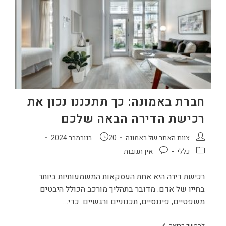
העצמי
במשכנתא
חברת באמונה: כך תתכננו נכון את
רכישת הדירה הבאה שלכם
מחבר:
פורסם:
צוות האתר של באמונה
20 בנובמבר 2024
קטגוריה:
תגובות:
כללי
אין תגובות
רכישת דירה היא אחת העסקאות המשמעותיות ביותר
בחייו של אדם. מדובר בתהליך מורכב הכולל היבטים
משפטיים, פיננסיים, תכנוניים ורגשיים. כדי…
חברת
להמשך קריאה