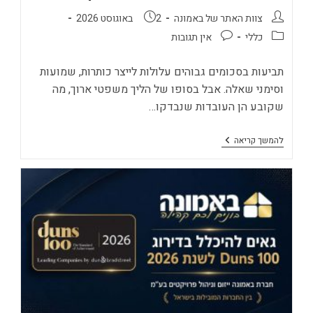
מחבר:
פורסם:
צוות האתר של באמונה
2 באוגוסט 2026
קטגוריה:
תגובות:
כללי
אין תגובות
תביעות בסכומים גבוהים עלולות לייצר כותרות, שמועות
וסימני שאלה. אבל בסופו של הליך משפטי ארוך, מה
שקובע הן העובדות שנבדקו…
אחרי
להמשך קריאה
יותר
משש
שנים:
הניצחון
המשפטי
של
באמונה
נדל"ן