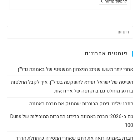
יו"ר
להמשך קריאה
"באמונה"
,
ישראל
זעירא:
"תהיה
פריחה
מחודשת
של
קבוצות
הרכישה"
פוסטים אחרונים
אחרי יותר משש שנים: הניצחון המשפטי של באמונה נדל"ן
השיטה של ישראל זעירא להשקעה בנדל"ן: איך לקבל החלטות
ברוגע מוחלט גם בתקופה של אי-ודאות
כתבו עלינו: פסק הבוררות שמחזק את חברת באמונה
גם ב-2026: חברת באמונה בדירוג החברות המובילות של Duns
100
חברת באמונה רואה את היום שאחרי המסירה כהתחלת הדרך