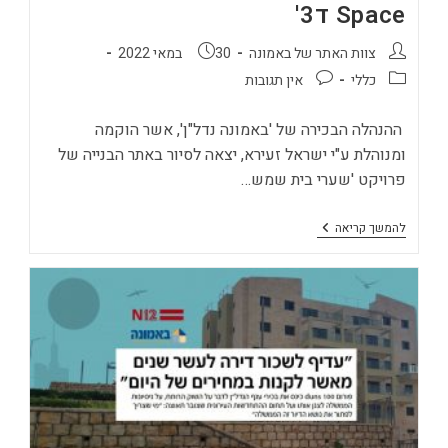
Space ד3'
מחבר:
פורסם:
צוות האתר של באמונה
30 במאי 2022
קטגוריה:
תגובות:
כללי
אין תגובות
ההנהלה הבכירה של 'באמונה נדל"ן', אשר הוקמה
ומנוהלת ע"י ישראל זעירא, יצאה לסיור באתר הבנייה של
פרויקט 'שערי בית שמש…
צפו
להמשך קריאה
בסיור
של
הנהלת
"באמונה"
בפרויקט
'שערי
בית
שמש
–
Sun
Space
ד3'