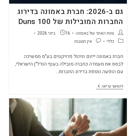
גם ב-2026: חברת באמונה בדירוג
החברות המובילות של Duns 100
מחבר:
פורסם:
צוות האתר של באמונה
16 ביוני 2026
קטגוריה:
תגובות:
כללי
אין תגובות
חברת באמונה ייזום וניהול פרויקטים בע"מ ממשיכה
לבסס את מעמדה כחברה מובילה בענף הנדל"ן הישראלי,
עם הופעה נוספת בדירוג החברות…
גם
להמשך קריאה
ב-2026:
חברת
באמונה
בדירוג
החברות
המובילות
של
Duns
100