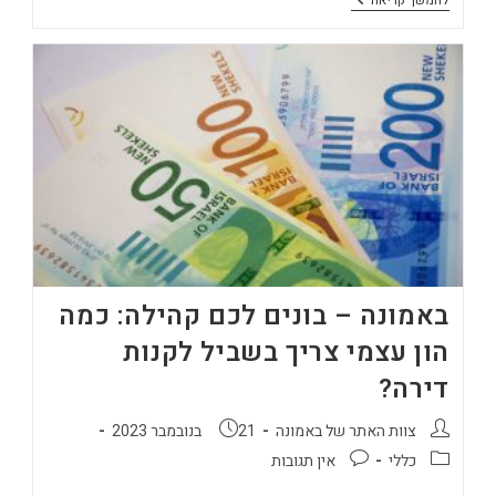
באמונה:
כך
תתכננו
נכון
את
רכישת
הדירה
הבאה
שלכם
באמונה – בונים לכם קהילה: כמה
הון עצמי צריך בשביל לקנות
דירה?
מחבר:
פורסם:
צוות האתר של באמונה
21 בנובמבר 2023
קטגוריה:
תגובות:
כללי
אין תגובות