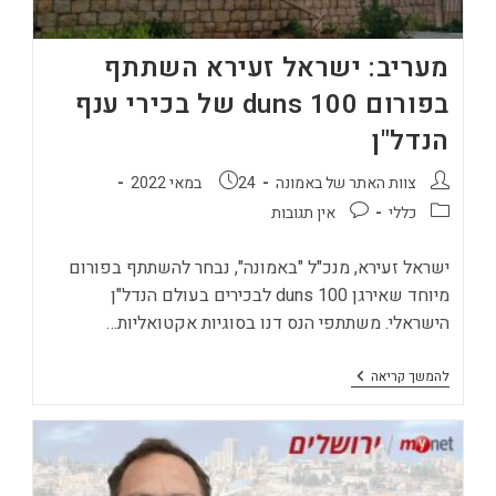
מעריב: ישראל זעירא השתתף
בפורום duns 100 של בכירי ענף
הנדל"ן
מחבר:
פורסם:
צוות האתר של באמונה
24 במאי 2022
קטגוריה:
תגובות:
כללי
אין תגובות
ישראל זעירא, מנכ"ל "באמונה", נבחר להשתתף בפורום
מיוחד שאירגן duns 100 לבכירים בעולם הנדל"ן
הישראלי. משתתפי הנס דנו בסוגיות אקטואליות…
מעריב:
להמשך קריאה
ישראל
זעירא
השתתף
בפורום
Duns
100