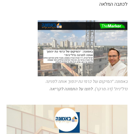
לכתבה המלאה
באמונה: ״המיקום של כרמי גת יהפוך אותה לפנינה
נדל״נית״ (דה מרקר).
לחצו על התמונה לקריאה