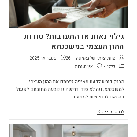
גילוי נאות או התערבות? סודות
ההון העצמי במשכנתא
מחבר:
פורסם:
צוות האתר של באמונה
26 בפברואר 2025
קטגוריה:
תגובות:
כללי
אין תגובות
הבנק דורש לדעת מאיפה גייסתם את ההון העצמי
למשכנתא, וזה לא סוד. דרישה זו נובעת מחובתם לפעול
בהתאם לרגולציות למניעת…
גילוי
להמשך קריאה
נאות
או
התערבות?
סודות
ההון