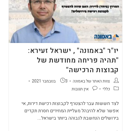
של
בכירי
ענף
הנדל"ן
יו"ר "באמונה" , ישראל זעירא:
"תהיה פריחה מחודשת של
קבוצות הרכישה"
מחבר:
פורסם:
צוות האתר של באמונה
3 בנובמבר 2021
קטגוריה:
תגובות:
כללי
אין תגובות
לצד חששות עבר להצטרף לקבוצות רכישת דירות, אי
אפשר שלא להיבהל מעליית המחירים חסרת תקדים
בירושלים הנחשבת לגבוהה ביותר בישראל.…