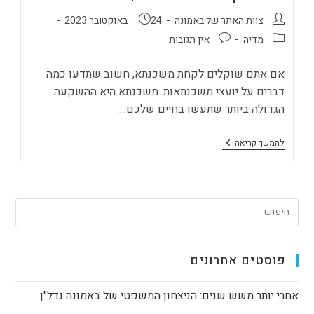
מחבר:
פורסם:
צוות האתר של באמונה
24 באוקטובר 2023
קטגוריה:
תגובות:
מדיה
אין תגובות
אם אתם שוקלים לקחת משכנתא, חשוב שתדעו כמה
דברים על יועצי משכנתאות. משכנתא היא ההשקעה
הגדולה ביותר שתעשו בחיים שלכם.…
חמישה
להמשך קריאה
דברים
שכדאי
לכם
לדעת
על
יועץ
משכנתאות
|
צפו
פוסטים אחרונים
אחרי יותר משש שנים: הניצחון המשפטי של באמונה נדל"ן