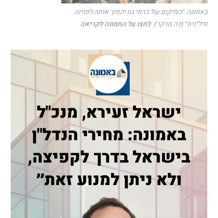
באמונה: ״המיקום של כרמי גת יהפוך אותה לפנינה
נדל״נית״ (דה מרקר).
לחצו על התמונה לקריאה