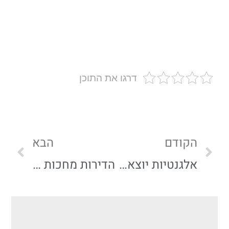
דרגו את התוכן
הקודם
הבא
אלגנטיות יוצאת דופן: פרויקט כרמי גת SPECIAL | באמונה
הדירות מחכות כבר לדיירים: אכלוס פרויקט כרמי גת SPECIAL | באמונה – בונים לכם קהילה