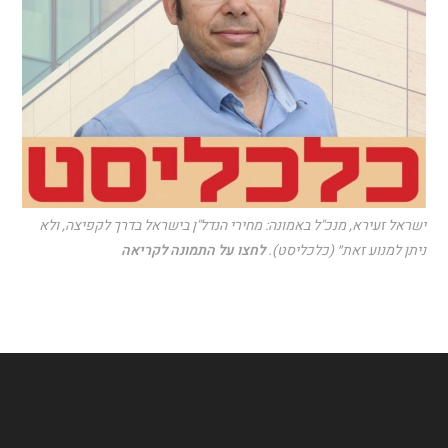
ישראל זעירא, מנכ"ל באמונה: מחירי הנדל"ן בישראל בדרך לקפיצה, ולא
ניתן למנוע זאת״ (כלכליסט).
לחצו על התמונה לקריאה