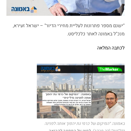
"ישנם מספר פתרונות לעליית מחירי הדיור" – ישראל זעירא,
מנכ"ל באמונה לאתר כלכליסט.
לכתבה המלאה
באמונה: ״המיקום של כרמי גת יהפוך אותה לפנינה
נדל״נית״ (דה מרקר).
לחצו על התמונה לקריאה