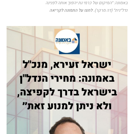
באמונה: ״המיקום של כרמי גת יהפוך אותה לפנינה
נדל״נית״ (דה מרקר).
לחצו על התמונה לקריאה