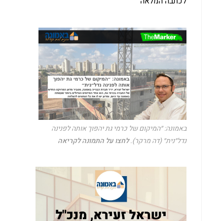
לכתבה המלאה
באמונה: ״המיקום של כרמי גת יהפוך אותה לפנינה
נדל״נית״ (דה מרקר).
לחצו על התמונה לקריאה