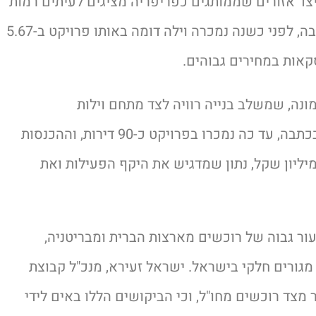
 אזורים שממותגים כפריפריה מציגים לעיתים רמות
מחיר שמזכירות אזורי ביקוש במרכז. לפי הכתבה, לפני כשנה נמכרה וילה דומה באותו פרויקט ב-5.67
אות במחירים גבוהים.
ה, שמשלב בנייה רוויה לצד מתחם וילות
דו-משפחתיות. על פי נתוני החברה שפורסמו בכתבה, עד כה נמכרו בפרויקט כ-90 דירות, וההכנסות
פויות מהמכירות מוערכות בלמעלה מ-900 מיליון שקל, נתון שמדגיש את היקף הפעילות ואת
עור גבוה של רוכשים מארצות הברית ומבריטניה,
גורים חלקי בישראל. ישראל זעירא, מנכ"ל קבוצת
 מצד רוכשים מחו"ל, וכי הביקושים הללו באים לידי