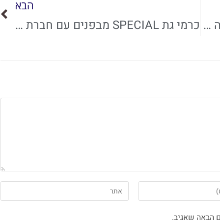
הבא
מאקו: "סוהו על הפארק" של באמונה קיבל טופס 4 ומתקדם לאכלוס בבית שמש
כרמי גת SPECIAL מבפנים עם חברת באמונה
 הבאה שאגיב.