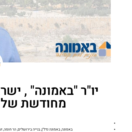
יו"ר "באמונה" , יש
מחודשת של ק
באמונה
,
באמונה נדל"ן
,
בנייה בירושלים
,
הר חומה
,
זע