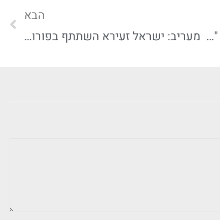
הבא
יו"ר חברת באמונה, ישראל זעירא: "מטרתנו לעודד רכישת נכסים בירושלים"
מעריב: ישראל זעירא השתתף בפורום duns 100 של בכירי ענף הנדל"ן