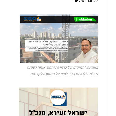
לכתבה המלאה
באמונה: ״המיקום של כרמי גת יהפוך אותה לפנינה
נדל״נית״ (דה מרקר).
לחצו על התמונה לקריאה