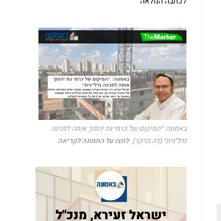
לכתבה המלאה
באמונה: ״המיקום של כרמי גת יהפוך אותה לפנינה
נדל״נית״ (דה מרקר).
לחצו על התמונה לקריאה